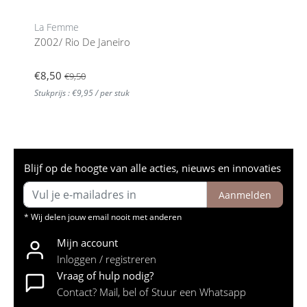
La Femme
Z002/ Rio De Janeiro
€8,50
€9,50
Stukprijs : €9,95 / per stuk
Blijf op de hoogte van alle acties, nieuws en innovaties
Aanmelden
* Wij delen jouw email nooit met anderen
Mijn account
Inloggen / registreren
Vraag of hulp nodig?
Contact? Mail, bel of Stuur een Whatsapp