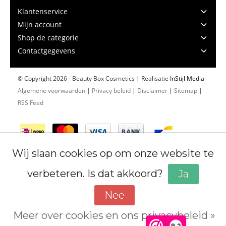
Klantenservice
Mijn account
Shop de categorie
Contactgegevens
© Copyright 2026 - Beauty Box Cosmetics | Realisatie
InStijl Media
Algemene voorwaarden
|
Privacy beleid
|
Disclaimer
|
Sitemap
|
RSS Feed
Wij slaan cookies op om onze website te
verbeteren. Is dat akkoord?
Ja
Nee
Meer over cookies en ons privacybeleid »
Cookiebeleid
9,2