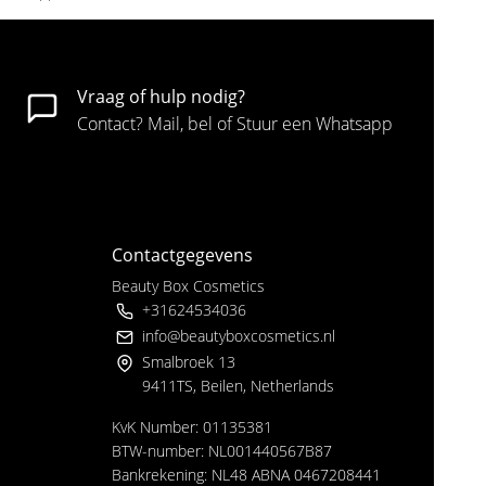
Vraag of hulp nodig?
Contact? Mail, bel of Stuur een Whatsapp
Contactgegevens
Beauty Box Cosmetics
+31624534036
info@beautyboxcosmetics.nl
Smalbroek 13
9411TS, Beilen, Netherlands
KvK Number: 01135381
BTW-number: NL001440567B87
Bankrekening: NL48 ABNA 0467208441