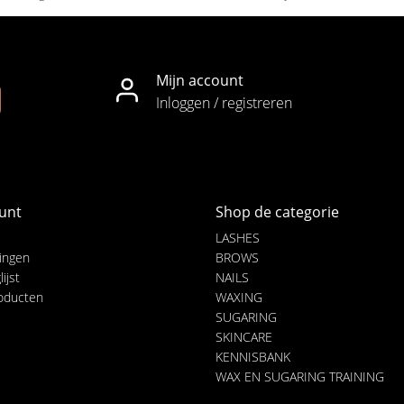
Mijn account
Inloggen / registreren
unt
Shop de categorie
LASHES
lingen
BROWS
ijst
NAILS
roducten
WAXING
SUGARING
SKINCARE
KENNISBANK
WAX EN SUGARING TRAINING