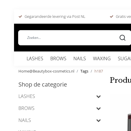
Gegarandeerde levering via Post NL
Gratis ve
LASHES
BROWS
NAILS
WAXING
SUGA
Home@Beautybox-cosmetics.nl
Tags
h187
Produ
Shop de categorie
LASHES
BROWS
NAILS