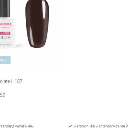
ging
Dark Chocolate H187
,50
rzending vanaf € 49,-
Persoonlijke klantenservice via