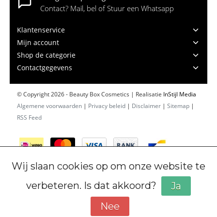
Contact? Mail, bel of Stuur een Whatsapp
Klantenservice
Mijn account
Shop de categorie
Contactgegevens
© Copyright 2026 - Beauty Box Cosmetics | Realisatie
InStijl Media
Algemene voorwaarden
|
Privacy beleid
|
Disclaimer
|
Sitemap
|
RSS Feed
Wij slaan cookies op om onze website te
verbeteren. Is dat akkoord?
Ja
Nee