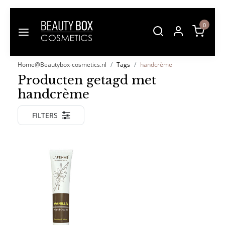
0
Home@Beautybox-cosmetics.nl
Tags
handcrème
Producten getagd met
handcrème
FILTERS