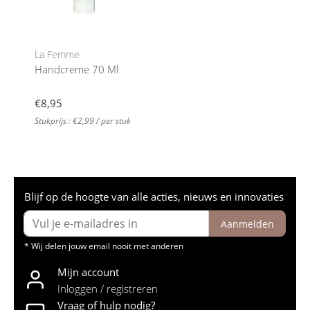
La Femme
Handcreme 70 Ml
€8,95
Stukprijs : €2,99 / per stuk
Blijf op de hoogte van alle acties, nieuws en innovaties
Aanmelden
* Wij delen jouw email nooit met anderen
Mijn account
Inloggen / registreren
Vraag of hulp nodig?