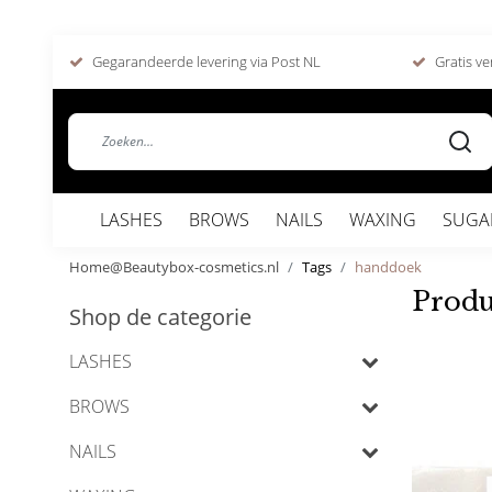
Gegarandeerde levering via Post NL
Gratis ve
LASHES
BROWS
NAILS
WAXING
SUGA
Home@Beautybox-cosmetics.nl
Tags
handdoek
Produ
Shop de categorie
LASHES
BROWS
NAILS