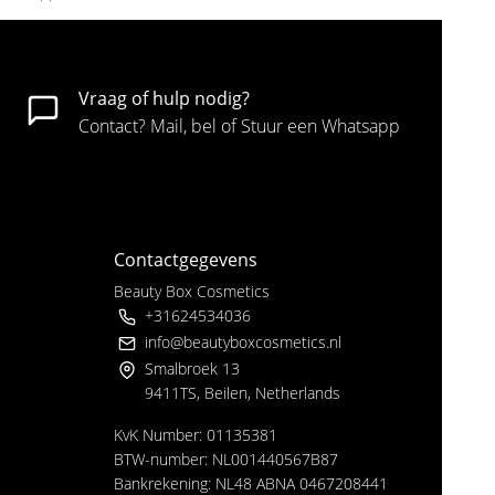
Vraag of hulp nodig?
Contact? Mail, bel of Stuur een Whatsapp
Contactgegevens
Beauty Box Cosmetics
+31624534036
info@beautyboxcosmetics.nl
Smalbroek 13
9411TS, Beilen, Netherlands
KvK Number: 01135381
BTW-number: NL001440567B87
Bankrekening: NL48 ABNA 0467208441