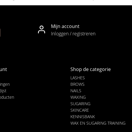
Mijn account
Inloggen / registreren
unt
Shop de categorie
LASHES
lingen
BROWS
ijst
NAILS
roducten
WAXING
SUGARING
SKINCARE
KENNISBANK
WAX EN SUGARING TRAINING