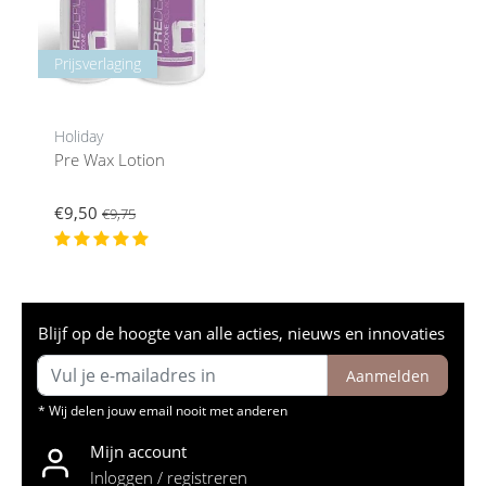
Prijsverlaging
Holiday
Pre Wax Lotion
€9,50
€9,75
Blijf op de hoogte van alle acties, nieuws en innovaties
Aanmelden
* Wij delen jouw email nooit met anderen
Mijn account
Inloggen / registreren