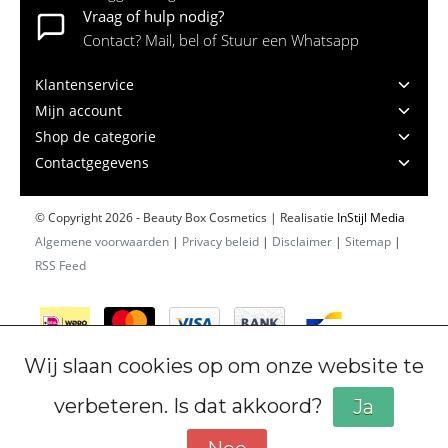
Vraag of hulp nodig?
Contact? Mail, bel of Stuur een Whatsapp
Klantenservice
Mijn account
Shop de categorie
Contactgegevens
© Copyright 2026 - Beauty Box Cosmetics | Realisatie
InStijl Media
Algemene voorwaarden
|
Privacy beleid
|
Disclaimer
|
Sitemap
|
RSS Feed
Wij slaan cookies op om onze website te
verbeteren. Is dat akkoord?
Ja