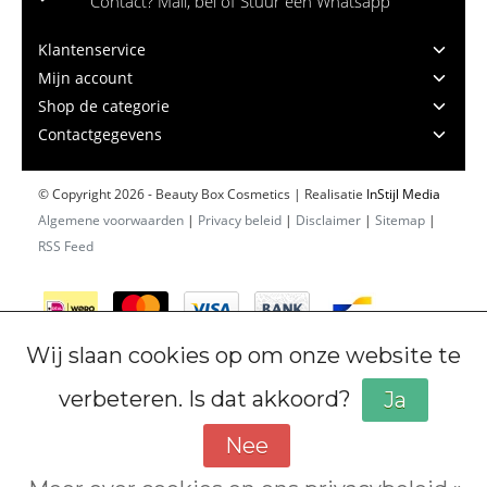
Contact? Mail, bel of Stuur een Whatsapp
Klantenservice
Mijn account
Shop de categorie
Contactgegevens
© Copyright 2026 - Beauty Box Cosmetics | Realisatie
InStijl Media
Algemene voorwaarden
|
Privacy beleid
|
Disclaimer
|
Sitemap
|
RSS Feed
Wij slaan cookies op om onze website te
verbeteren. Is dat akkoord?
Ja
Nee