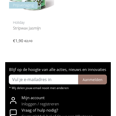
Prijsverlaging
Holiday
Stripwax Jasmijn
€1,90
€2,10
Blijf op de hoogte van alle acties, nieuws en innovaties
Aanmelden
* Wij delen jouw email nooit met anderen
Mijn account
Inloggen / registreren
Vraag of hulp nodig?