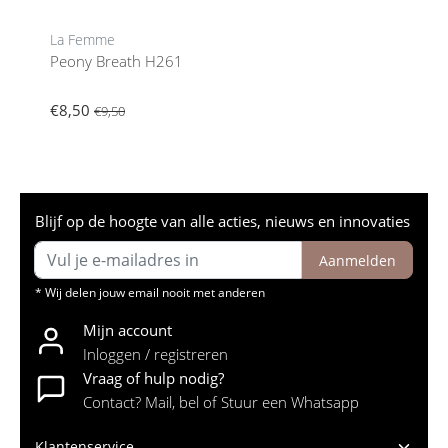
La Femme
Peony Breath H261
€8,50
€9,50
Blijf op de hoogte van alle acties, nieuws en innovaties
Aanmelden
* Wij delen jouw email nooit met anderen
Mijn account
Inloggen / registreren
Vraag of hulp nodig?
Contact? Mail, bel of Stuur een Whatsapp
Klantenservice