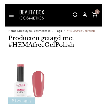
0
Home@Beautybox-cosmetics.nl
Tags
#HEMAfreeGelPolish
Producten getagd met
#HEMAfreeGelPolish
Prijsverlaging