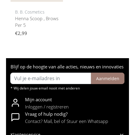
B. B. Cosmetics
Henna Scoop , Brows
Per 5
€2,99
Blijf op de hoogte van alle acties, nieuws en innovaties
Aanmelden
* Wij delen jouw email nooit met anderen
Mijn account
Inloggen / registreren
Vraag of hulp nodig?
Contact? Mail, bel of Stuur een Whatsapp
Klantenservice