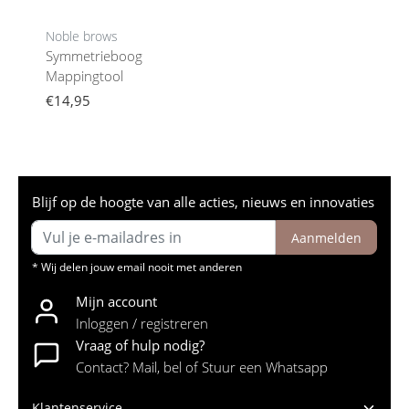
Noble brows
Symmetrieboog
Mappingtool
€14,95
Blijf op de hoogte van alle acties, nieuws en innovaties
Aanmelden
* Wij delen jouw email nooit met anderen
Mijn account
Inloggen / registreren
Vraag of hulp nodig?
Contact? Mail, bel of Stuur een Whatsapp
Klantenservice