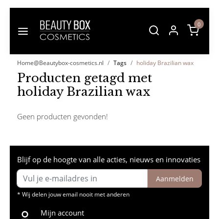
0
Home@Beautybox-cosmetics.nl
Tags
holiday Brazilian wax
Producten getagd met
holiday Brazilian wax
Geen producten gevonden!
Blijf op de hoogte van alle acties, nieuws en innovaties
Aanmelden
* Wij delen jouw email nooit met anderen
Mijn account