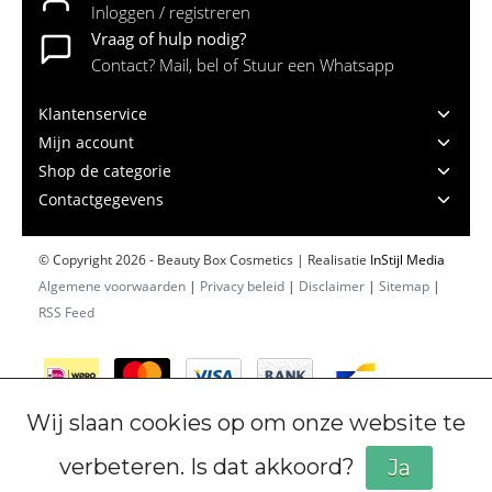
Inloggen / registreren
Vraag of hulp nodig?
Contact? Mail, bel of Stuur een Whatsapp
Klantenservice
Mijn account
Shop de categorie
Contactgegevens
© Copyright 2026 - Beauty Box Cosmetics | Realisatie
InStijl Media
Algemene voorwaarden
|
Privacy beleid
|
Disclaimer
|
Sitemap
|
RSS Feed
Wij slaan cookies op om onze website te
verbeteren. Is dat akkoord?
Ja