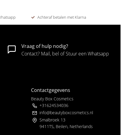
 Whatsapp
Achteraf betalen met Klarna
Vraag of hulp nodig?
Contact? Mail, bel of Stuur een Whatsapp
Contactgegevens
Beauty Box Cosmetics
+31624534036
info@beautyboxcosmetics.nl
Smalbroek 13
9411TS, Beilen, Netherlands