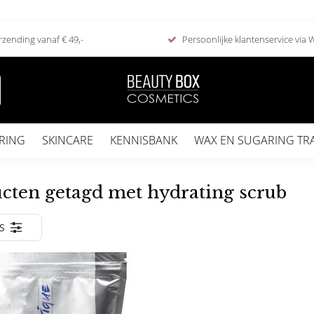
rzending vanaf € 49,-
Persoonlijke klantenservice via
RING
SKINCARE
KENNISBANK
WAX EN SUGARING TR
cten getagd met hydrating scrub
S