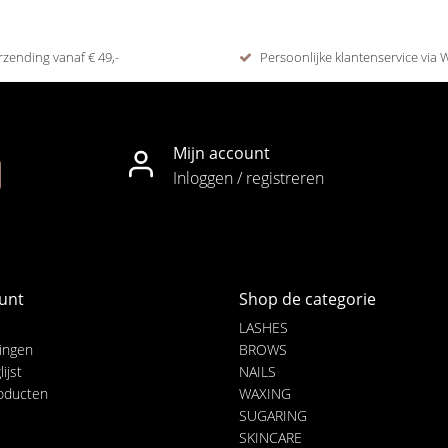
rzending vanaf € 49,-
Persoonlijke klantenservice via
Mijn account
Inloggen / registreren
unt
Shop de categorie
LASHES
lingen
BROWS
ijst
NAILS
roducten
WAXING
SUGARING
SKINCARE