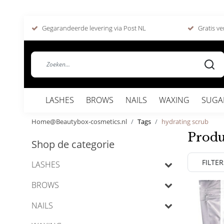
Gegarandeerde levering via Post NL
Gratis ve
LASHES
BROWS
NAILS
WAXING
SUGA
Home@Beautybox-cosmetics.nl
Tags
hydrating scrub
Produ
Shop de categorie
FILTER
LASHES
BROWS
NAILS