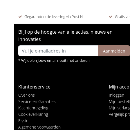
Gegarandeerde levering via Post NL
Gratis ve
Blijf op de hoogte van alle acties, nieuws en
innovaties
Aanmelden
* Wij delen jouw email nooit met anderen
Klantenservice
Mijn acco
Over ons
Inloggen
Service en Garanties
Mijn bestel
Klachtenregeling
Mijn verlangl
Cookieverklaring
Vergelijk p
Elysir
Algemene voorwaarden