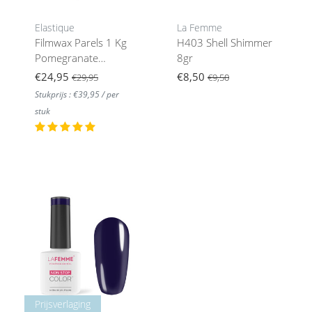
Elastique
La Femme
Filmwax Parels 1 Kg
H403 Shell Shimmer
Pomegranate
8gr
Hypoallergeen
€24,95
€8,50
€29,95
€9,50
Stukprijs : €39,95 / per
stuk
Prijsverlaging