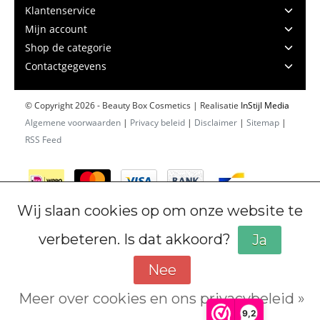
Klantenservice
Mijn account
Shop de categorie
Contactgegevens
© Copyright 2026 - Beauty Box Cosmetics | Realisatie
InStijl Media
Algemene voorwaarden
|
Privacy beleid
|
Disclaimer
|
Sitemap
|
RSS Feed
Wij slaan cookies op om onze website te
verbeteren. Is dat akkoord?
Ja
Nee
Meer over cookies en ons privacybeleid »
Cookiebeleid
9,2