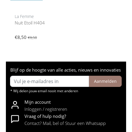
La Femme
Nuit Etoil H404
€8,50
€9,50
Blijf op de hoogte van alle acties, nieuws en innovaties
Aanmelden
* Wij delen jouw email nooit met anderen
Mijn account
Inloggen / registreren
Vraag of hulp nodig?
Contact? Mail, bel of Stuur een Whatsapp