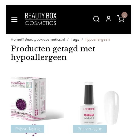
0
Home@Beautybox-cosmetics.nl
Tags
hypoallergeen
Producten getagd met
hypoallergeen
Prijsverlaging
Prijsverlaging