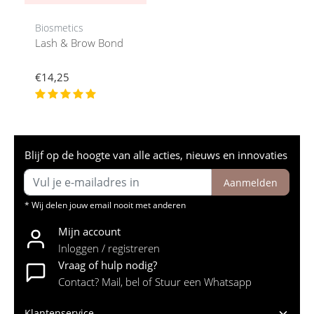
Biosmetics
Lash & Brow Bond
€14,25
Blijf op de hoogte van alle acties, nieuws en innovaties
Aanmelden
* Wij delen jouw email nooit met anderen
Mijn account
Inloggen / registreren
Vraag of hulp nodig?
Contact? Mail, bel of Stuur een Whatsapp
Klantenservice