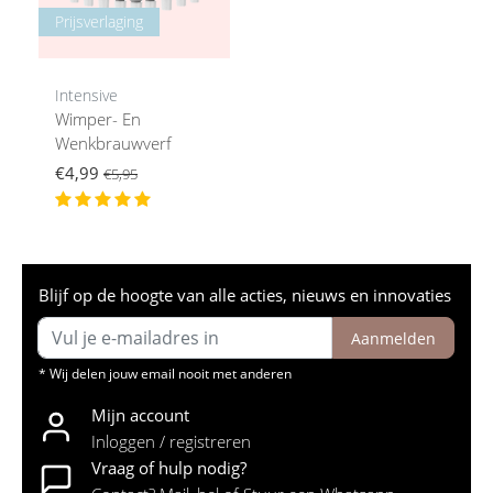
Prijsverlaging
Intensive
Wimper- En
Wenkbrauwverf
€4,99
€5,95
Blijf op de hoogte van alle acties, nieuws en innovaties
Aanmelden
* Wij delen jouw email nooit met anderen
Mijn account
Inloggen / registreren
Vraag of hulp nodig?