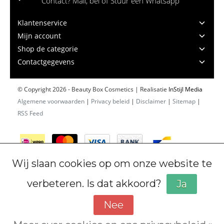
Contact? Mail, bel of Stuur een Whatsapp
Klantenservice
Mijn account
Shop de categorie
Contactgegevens
© Copyright 2026 - Beauty Box Cosmetics | Realisatie
InStijl Media
Algemene voorwaarden
|
Privacy beleid
|
Disclaimer
|
Sitemap
|
RSS Feed
Wij slaan cookies op om onze website te
verbeteren. Is dat akkoord?
Ja
Nee