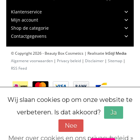
Klantenservice
Mijn account
Shop de categorie
Contactgegevens
© Copyright 2026 - Beauty Box Cosmetics | Realisatie
InStijl Media
Algemene voorwaarden
|
Privacy beleid
|
Disclaimer
|
Sitemap
|
RSS Feed
Wij slaan cookies op om onze website te
verbeteren. Is dat akkoord?
Ja
Nee
Meer over cookies en ons privacybeleid »