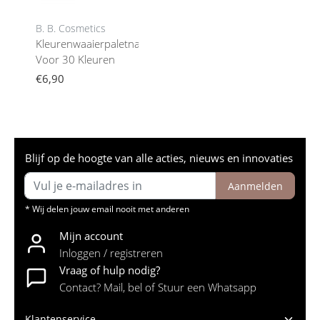
B. B. Cosmetics
Kleurenwaaierpaletnailstylingshowpalet
Voor 30 Kleuren
€6,90
Blijf op de hoogte van alle acties, nieuws en innovaties
Aanmelden
* Wij delen jouw email nooit met anderen
Mijn account
Inloggen / registreren
Vraag of hulp nodig?
Contact? Mail, bel of Stuur een Whatsapp
Klantenservice