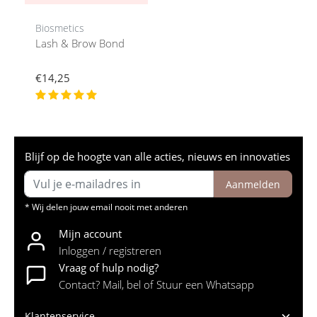
Biosmetics
Lash & Brow Bond
€14,25
Blijf op de hoogte van alle acties, nieuws en innovaties
Aanmelden
* Wij delen jouw email nooit met anderen
Mijn account
Inloggen / registreren
Vraag of hulp nodig?
Contact? Mail, bel of Stuur een Whatsapp
Klantenservice