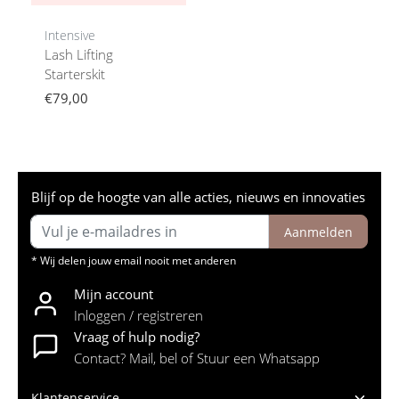
Intensive
Lash Lifting
Starterskit
€79,00
Blijf op de hoogte van alle acties, nieuws en innovaties
Aanmelden
* Wij delen jouw email nooit met anderen
Mijn account
Inloggen / registreren
Vraag of hulp nodig?
Contact? Mail, bel of Stuur een Whatsapp
Klantenservice