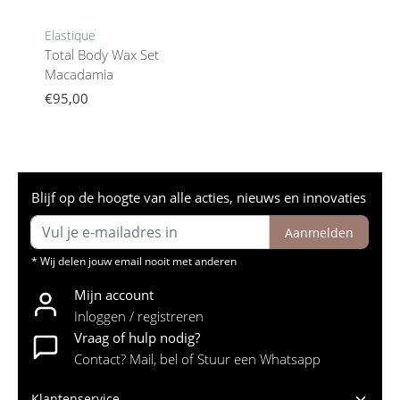
Elastique
Total Body Wax Set
Macadamia
€95,00
Blijf op de hoogte van alle acties, nieuws en innovaties
Aanmelden
* Wij delen jouw email nooit met anderen
Mijn account
Inloggen / registreren
Vraag of hulp nodig?
Contact? Mail, bel of Stuur een Whatsapp
Klantenservice