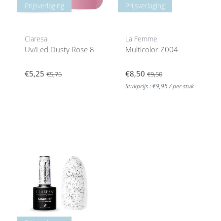
Prijsverlaging
Prijsverlaging
Claresa
La Femme
Uv/Led Dusty Rose 8
Multicolor Z004
€5,25
€8,50
€5,75
€9,50
Stukprijs : €9,95 / per stuk