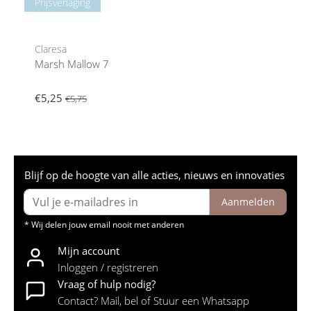
Prijsverlaging
Claresa
Marsh Mallow 7
€5,25
€5,75
Blijf op de hoogte van alle acties, nieuws en innovaties
Aanmelden
* Wij delen jouw email nooit met anderen
Mijn account
Inloggen / registreren
Vraag of hulp nodig?
Contact? Mail, bel of Stuur een Whatsapp