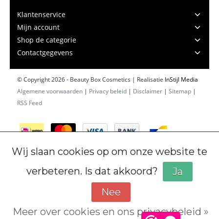
Klantenservice
Mijn account
Shop de categorie
Contactgegevens
© Copyright 2026 - Beauty Box Cosmetics | Realisatie
InStijl Media
Algemene voorwaarden
|
Privacy beleid
|
Disclaimer
|
Sitemap
|
RSS Feed
Wij slaan cookies op om onze website te
verbeteren. Is dat akkoord?
Ja
Nee
Meer over cookies en ons privacybeleid »
Cookiebeleid