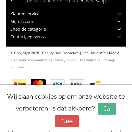
Contact? Mail, bel of Stuur een Whatsapp
Klantenservice
Mijn account
Shop de categorie
Contactgegevens
© Copyright 2026 - Beauty Box Cosmetics | Realisatie
InStijl Media
Algemene voorwaarden
|
Privacy beleid
|
Disclaimer
|
Sitemap
|
RSS Feed
Wij slaan cookies op om onze website te
verbeteren. Is dat akkoord?
Ja
Nee