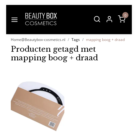
0
Home@Beautybox-cosmetics.nl
Tags
mapping boog + draad
Producten getagd met
mapping boog + draad