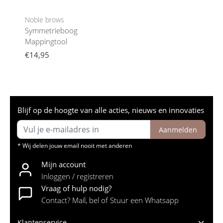
Noble brows
Symmetrieboog
Mappingtool
€14,95
Blijf op de hoogte van alle acties, nieuws en innovaties
Aanmelden
* Wij delen jouw email nooit met anderen
Mijn account
Inloggen / registreren
Vraag of hulp nodig?
Contact? Mail, bel of Stuur een Whatsapp
Klantenservice