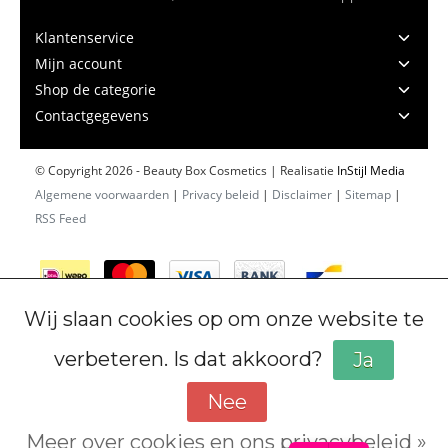
Klantenservice
Mijn account
Shop de categorie
Contactgegevens
© Copyright 2026 - Beauty Box Cosmetics | Realisatie
InStijl Media
Algemene voorwaarden
|
Privacy beleid
|
Disclaimer
|
Sitemap
|
RSS Feed
Wij slaan cookies op om onze website te
verbeteren. Is dat akkoord?
Ja
Nee
Meer over cookies en ons privacybeleid »