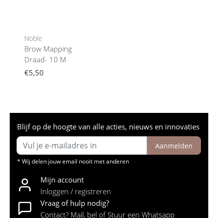
Noble
Brow Mapping
Draad- 10 M
€5,50
Blijf op de hoogte van alle acties, nieuws en innovaties
Aanmelden
* Wij delen jouw email nooit met anderen
Mijn account
Inloggen / registreren
Vraag of hulp nodig?
Contact? Mail, bel of Stuur een Whatsapp