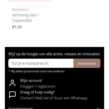
Biosmetics
Verfmeng Glas /
Dappendish
€1,50
Blijf op de hoogte van alle acties, nieuws en innovaties
Aanmelden
* Wij delen jouw email nooit met anderen
Mijn account
Inloggen / registreren
Vraag of hulp nodig?
Contact? Mail, bel of Stuur een Whatsapp
Klantenservice