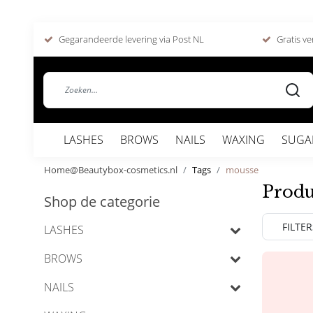
Gegarandeerde levering via Post NL
Gratis ve
LASHES
BROWS
NAILS
WAXING
SUGA
Home@Beautybox-cosmetics.nl
Tags
mousse
Produ
Shop de categorie
FILTER
LASHES
BROWS
NAILS