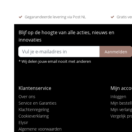
Gegarandeerde levering via Post NL
Gratis ve
Blijf op de hoogte van alle acties, nieuws en
innovaties
Aanmelden
* Wij delen jouw email nooit met anderen
Klantenservice
Mijn acco
Over ons
Inloggen
Service en Garanties
Mijn bestel
Klachtenregeling
Mijn verlangl
Cookieverklaring
Vergelijk p
Elysir
Algemene voorwaarden