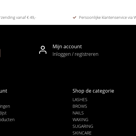
rzending vanaf € 49,-
Persoonlijke klantenservice via
Mijn account
Inloggen / registreren
unt
Shop de categorie
LASHES
lingen
BROWS
ijst
NAILS
roducten
WAXING
SUGARING
SKINCARE