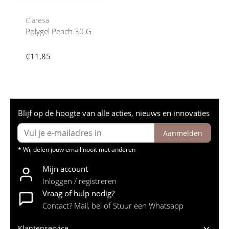
Claresa
Polygel Peach 30 G
€11,85
Blijf op de hoogte van alle acties, nieuws en innovaties
Aanmelden
* Wij delen jouw email nooit met anderen
Mijn account
Inloggen / registreren
Vraag of hulp nodig?
Contact? Mail, bel of Stuur een Whatsapp
Klantenservice