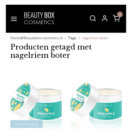
0
Home@Beautybox-cosmetics.nl
Tags
nagelriem boter
Producten getagd met
nagelriem boter
Prijsverlaging