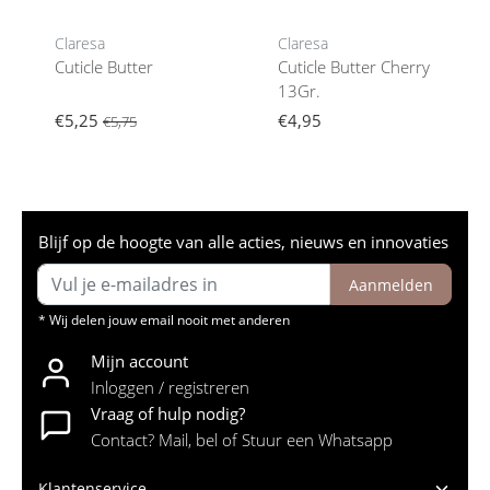
Claresa
Claresa
Cuticle Butter
Cuticle Butter Cherry
13Gr.
€5,25
€4,95
€5,75
Blijf op de hoogte van alle acties, nieuws en innovaties
Aanmelden
* Wij delen jouw email nooit met anderen
Mijn account
Inloggen / registreren
Vraag of hulp nodig?
Contact? Mail, bel of Stuur een Whatsapp
Klantenservice