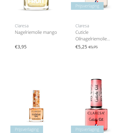
Prijsverlaging
Claresa
Claresa
Nagelriemolie mango
Cuticle
Oilnagelriemolie
Peach 5 G
€3,95
€5,25
€5,75
Prijsverlaging
Prijsverlaging