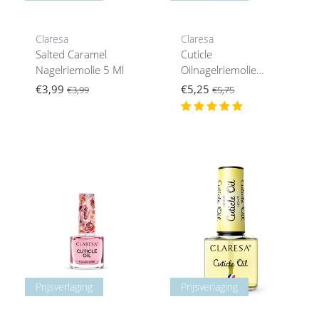
Claresa
Claresa
Salted Caramel
Cuticle
Nagelriemolie 5 Ml
Oilnagelriemolie
Cherry 5 G
€3,99
€5,25
€3,99
€5,75
Prijsverlaging
Prijsverlaging