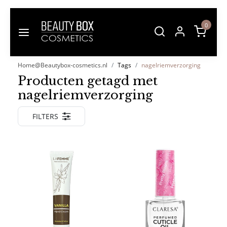
0
Home@Beautybox-cosmetics.nl
Tags
nagelriemverzorging
Producten getagd met
nagelriemverzorging
FILTERS