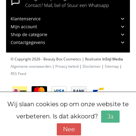
Contact? Mail, bel of Stuur een Whatsapp
Klantenservice
Mijn account
Shop de categorie
Contactgegevens
© Copyright 2026 - Beauty Box Cosmetics | Realisatie
InStijl Media
Algemene voorwaarden
|
Privacy beleid
|
Disclaimer
|
Sitemap
|
RSS Feed
Wij slaan cookies op om onze website te
verbeteren. Is dat akkoord?
Ja
Nee