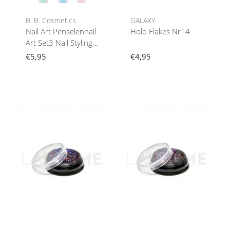
B. B. Cosmetics
GALAXY
Nail Art Penselennail
Holo Flakes Nr14
Art Set3 Nail Styling
By Penselen
€5,95
€4,95