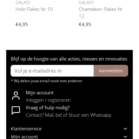
GALAXY
GALAXY
Holo Flakes Nr 10
Chameleon Flakes Nr
12
€4,95
€4,95
Blijf op de hoogte van alle acties, nieuws en innovaties
Aanmelden
* Wij delen jouw email nooit met anderen
Mijn account
Inloggen / registreren
Vraag of hulp nodig?
Contact? Mail, bel of Stuur een Whatsapp
Klantenservice
Mijn account