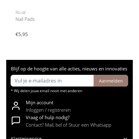
Ro.ial
Nail Pads
€5,95
Blijf op de hoogte van alle acties, nieuws en innovaties
Aanmelden
* Wij delen jouw email nooit met anderen
Mijn account
Inloggen / registreren
Vraag of hulp nodig?
Contact? Mail, bel of Stuur een Whatsapp
Klantenservice