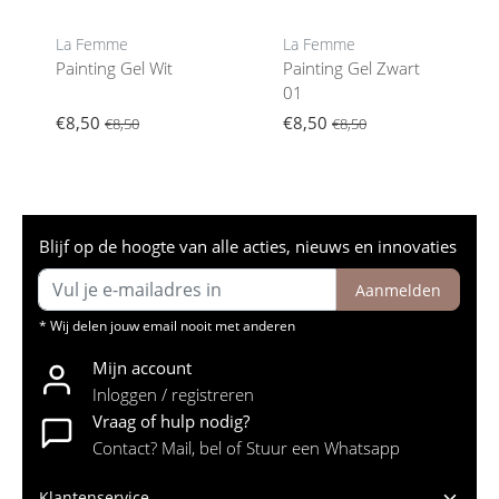
La Femme
La Femme
Painting Gel Wit
Painting Gel Zwart
01
€8,50
€8,50
€8,50
€8,50
Blijf op de hoogte van alle acties, nieuws en innovaties
Aanmelden
* Wij delen jouw email nooit met anderen
Mijn account
Inloggen / registreren
Vraag of hulp nodig?
Contact? Mail, bel of Stuur een Whatsapp
Klantenservice