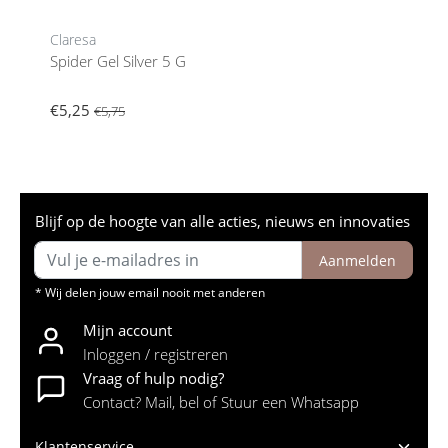
Claresa
Spider Gel Silver 5 G
€5,25
€5,75
Blijf op de hoogte van alle acties, nieuws en innovaties
Aanmelden
* Wij delen jouw email nooit met anderen
Mijn account
Inloggen / registreren
Vraag of hulp nodig?
Contact? Mail, bel of Stuur een Whatsapp
Klantenservice