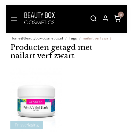
0
Home@Beautybox-cosmetics.nl
Tags
nailart verf zwart
Producten getagd met
nailart verf zwart
Prijsverlaging