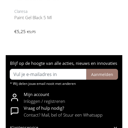
Claresa
Paint Gel Black 5 Ml
€5,25
€5,75
Blijf op de hoogte van alle acties, nieuws en innovaties
Aanmelden
* Wij delen jouw email nooit met anderen
Mijn account
Inloggen / registreren
Vraag of hulp nodig?
Contact? Mail, bel of Stuur een Whatsapp
Klantenservice