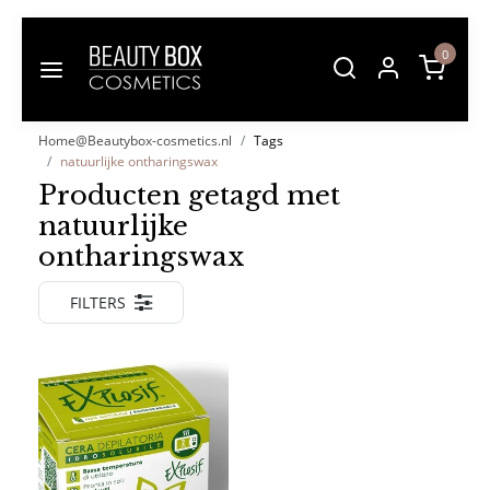
0
Home@Beautybox-cosmetics.nl
Tags
natuurlijke ontharingswax
Producten getagd met
natuurlijke
ontharingswax
FILTERS