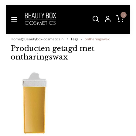
0
Home@Beautybox-cosmetics.nl
Tags
ontharingswax
Producten getagd met
ontharingswax