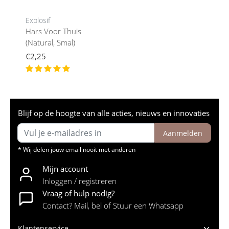
Explosif
Hars Voor Thuis
(Natural, Smal)
€2,25
Blijf op de hoogte van alle acties, nieuws en innovaties
Aanmelden
* Wij delen jouw email nooit met anderen
Mijn account
Inloggen / registreren
Vraag of hulp nodig?
Contact? Mail, bel of Stuur een Whatsapp
Klantenservice