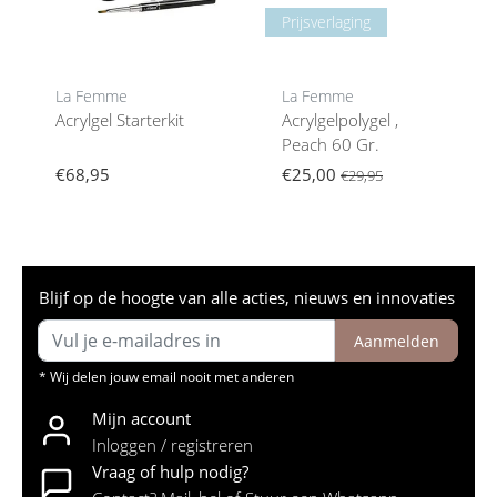
Prijsverlaging
La Femme
La Femme
Acrylgel Starterkit
Acrylgelpolygel ,
Peach 60 Gr.
€68,95
€25,00
€29,95
Blijf op de hoogte van alle acties, nieuws en innovaties
Aanmelden
* Wij delen jouw email nooit met anderen
Mijn account
Inloggen / registreren
Vraag of hulp nodig?