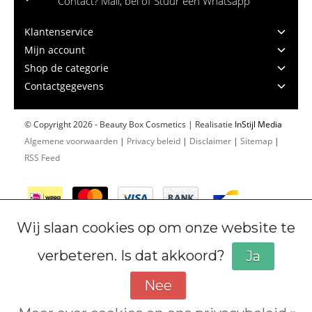
Contact? Mail, bel of Stuur een Whatsapp
Klantenservice
Mijn account
Shop de categorie
Contactgegevens
© Copyright 2026 - Beauty Box Cosmetics | Realisatie
InStijl Media
Algemene voorwaarden
|
Privacy beleid
|
Disclaimer
|
Sitemap
|
RSS Feed
Wij slaan cookies op om onze website te
verbeteren. Is dat akkoord?
Ja
Nee