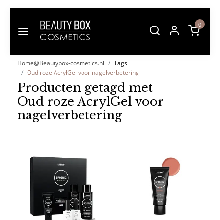
0
Home@Beautybox-cosmetics.nl
Tags
Oud roze AcrylGel voor nagelverbetering
Producten getagd met
Oud roze AcrylGel voor
nagelverbetering