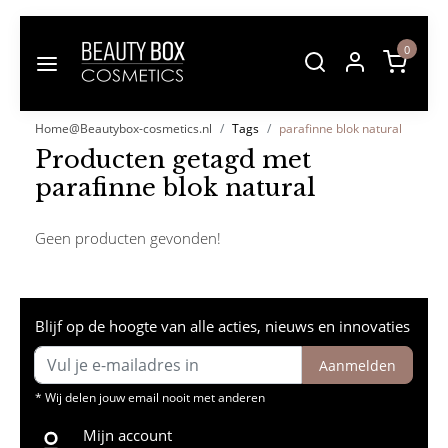
0
Home@Beautybox-cosmetics.nl
Tags
parafinne blok natural
Producten getagd met
parafinne blok natural
Geen producten gevonden!
Blijf op de hoogte van alle acties, nieuws en innovaties
Aanmelden
* Wij delen jouw email nooit met anderen
Mijn account