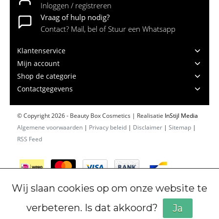
Inloggen / registreren
Vraag of hulp nodig?
Contact? Mail, bel of Stuur een Whatsapp
Klantenservice
Mijn account
Shop de categorie
Contactgegevens
© Copyright 2026 - Beauty Box Cosmetics | Realisatie
InStijl Media
Algemene voorwaarden
|
Privacy beleid
|
Disclaimer
|
Sitemap
|
RSS Feed
Wij slaan cookies op om onze website te
verbeteren. Is dat akkoord?
Ja