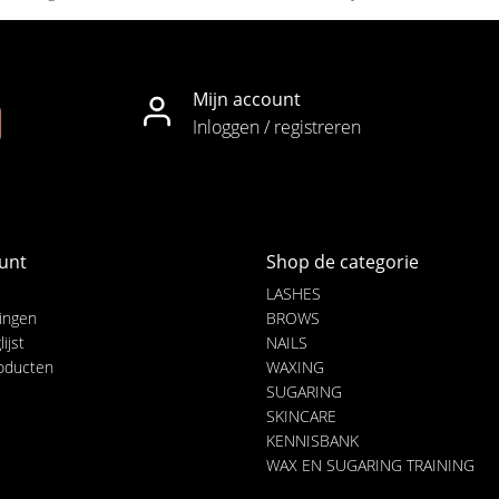
Mijn account
Inloggen / registreren
unt
Shop de categorie
LASHES
lingen
BROWS
ijst
NAILS
roducten
WAXING
SUGARING
SKINCARE
KENNISBANK
WAX EN SUGARING TRAINING