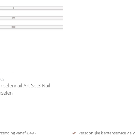
ics
enselennail Art Set3 Nail
nselen
rzending vanaf € 49,-
Persoonlijke klantenservice via