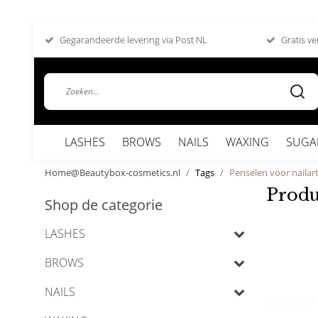
Gegarandeerde levering via Post NL
Gratis ve
LASHES
BROWS
NAILS
WAXING
SUGA
Home@Beautybox-cosmetics.nl
Tags
Penselen voor nailar
Produ
Shop de categorie
LASHES
BROWS
NAILS