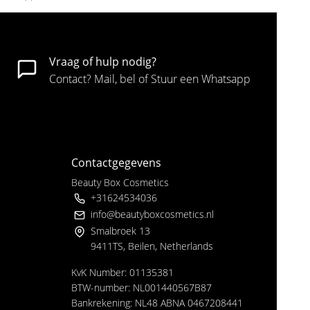
Vraag of hulp nodig?
Contact? Mail, bel of Stuur een Whatsapp
Contactgegevens
Beauty Box Cosmetics
+31624534036
info@beautyboxcosmetics.nl
Smalbroek 13
9411TS, Beilen, Netherlands
KvK Number: 01135381
BTW-number: NL001440567B87
Bankrekening: NL48 ABNA 0467208441