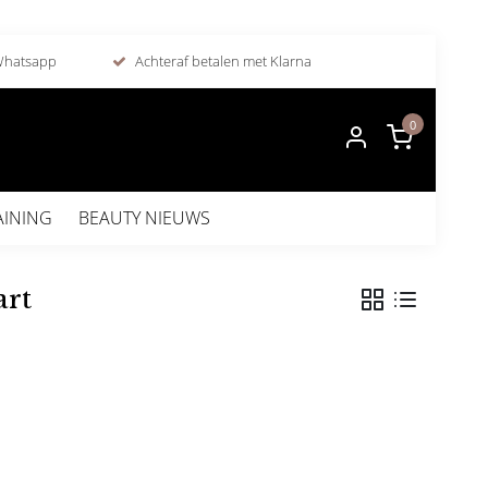
 Whatsapp
Achteraf betalen met Klarna
0
AINING
BEAUTY NIEUWS
art