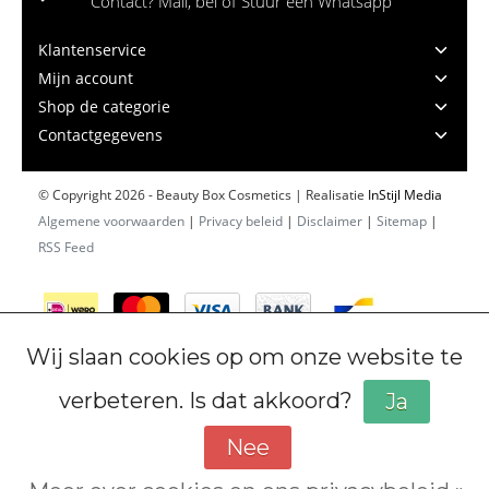
Contact? Mail, bel of Stuur een Whatsapp
Klantenservice
Mijn account
Shop de categorie
Contactgegevens
© Copyright 2026 - Beauty Box Cosmetics | Realisatie
InStijl Media
Algemene voorwaarden
|
Privacy beleid
|
Disclaimer
|
Sitemap
|
RSS Feed
Wij slaan cookies op om onze website te
verbeteren. Is dat akkoord?
Ja
Nee