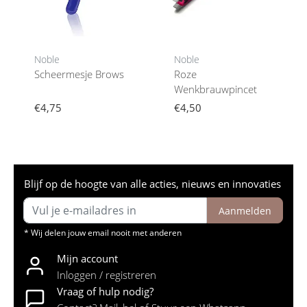
Noble
Noble
Scheermesje Brows
Roze
Wenkbrauwpincet
€4,75
€4,50
Blijf op de hoogte van alle acties, nieuws en innovaties
Aanmelden
* Wij delen jouw email nooit met anderen
Mijn account
Inloggen / registreren
Vraag of hulp nodig?