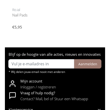
Ro.ial
Nail Pads
€5,95
Blijf op de hoogte van alle acties, nieuws en innovaties
Aanmelden
* Wij delen jouw email nooit met anderen
Mijn account
Inloggen / registreren
Vraag of hulp nodig?
Contact? Mail, bel of Stuur een Whatsapp
Klantenservice