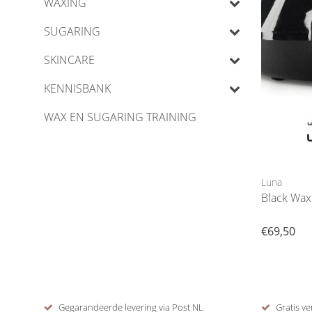
WAXING
SUGARING
SKINCARE
KENNISBANK
WAX EN SUGARING TRAINING
Luna
€69,50
Gegarandeerde levering via Post NL
Gratis ve