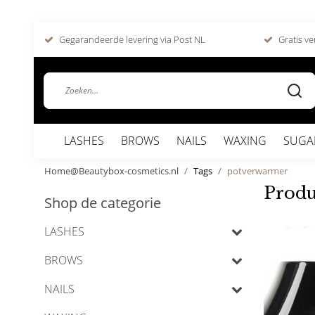
Gegarandeerde levering via Post NL
Gratis ve
LASHES
BROWS
NAILS
WAXING
SUGA
Home@Beautybox-cosmetics.nl
Tags
potverwarmer
Produ
Shop de categorie
LASHES
BROWS
NAILS