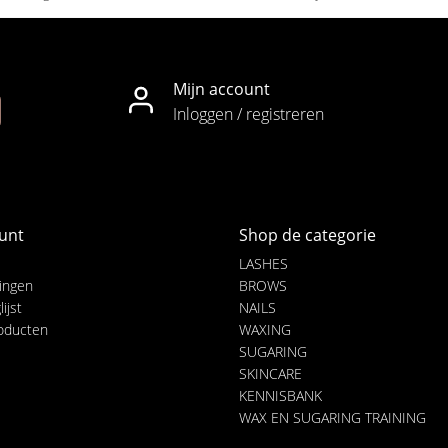
Mijn account
Inloggen / registreren
unt
Shop de categorie
LASHES
lingen
BROWS
ijst
NAILS
roducten
WAXING
SUGARING
SKINCARE
KENNISBANK
WAX EN SUGARING TRAINING