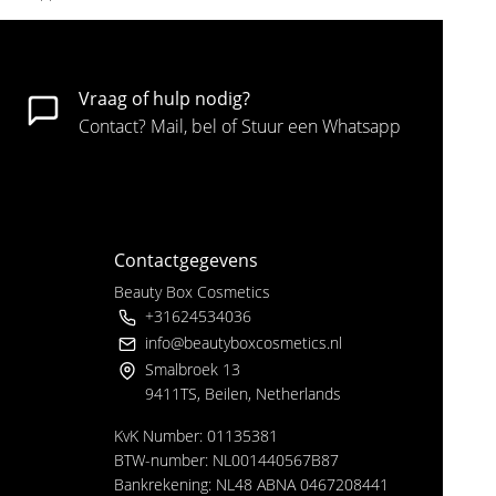
Vraag of hulp nodig?
Contact? Mail, bel of Stuur een Whatsapp
Contactgegevens
Beauty Box Cosmetics
+31624534036
info@beautyboxcosmetics.nl
Smalbroek 13
9411TS, Beilen, Netherlands
KvK Number: 01135381
BTW-number: NL001440567B87
Bankrekening: NL48 ABNA 0467208441