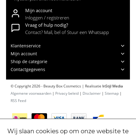
Mijn account
Inloggen / registreren
Vraag of hulp nodig?
Contact? Mail, bel of Stuur een Whatsapp
Klantenservice
Mijn account
Shop de categorie
Contactgegevens
© Copyright 2026 - Beauty Box Cosmetics | Realisatie
InStijl Media
Algemene voorwaarden
|
Privacy beleid
|
Disclaimer
|
Sitemap
|
RSS Feed
Wij slaan cookies op om onze website te