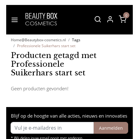
0
Home@Beautybox-cosmetics.nl
Tags
Professionele Suikerhars start set
Producten getagd met
Professionele
Suikerhars start set
Geen producten gevonden!
Blijf op de hoogte van alle acties, nieuws en innovaties
Aanmelden
* Wij delen jouw email nooit met anderen