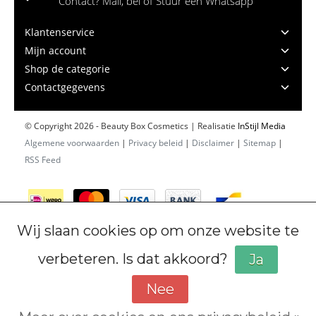
Contact? Mail, bel of Stuur een Whatsapp
Klantenservice
Mijn account
Shop de categorie
Contactgegevens
© Copyright 2026 - Beauty Box Cosmetics | Realisatie
InStijl Media
Algemene voorwaarden
|
Privacy beleid
|
Disclaimer
|
Sitemap
|
RSS Feed
Wij slaan cookies op om onze website te
verbeteren. Is dat akkoord?
Ja
Nee