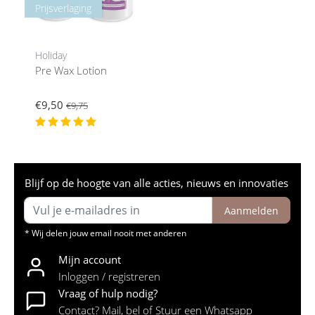
Prijsverlaging
Holiday
Pre Wax Lotion
€9,50
€9,75
Blijf op de hoogte van alle acties, nieuws en innovaties
Aanmelden
* Wij delen jouw email nooit met anderen
Mijn account
Inloggen / registreren
Vraag of hulp nodig?
Contact? Mail, bel of Stuur een Whatsapp