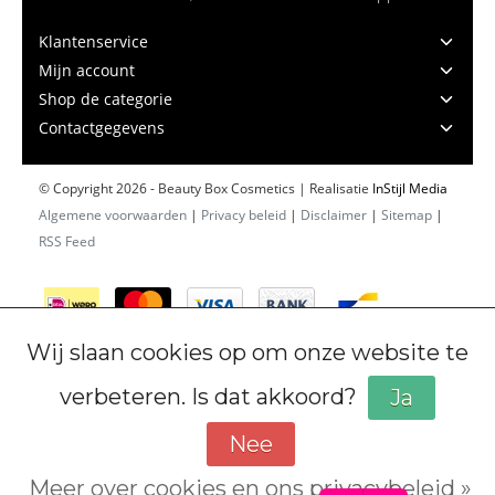
Klantenservice
Mijn account
Shop de categorie
Contactgegevens
© Copyright 2026 - Beauty Box Cosmetics | Realisatie
InStijl Media
Algemene voorwaarden
|
Privacy beleid
|
Disclaimer
|
Sitemap
|
RSS Feed
Wij slaan cookies op om onze website te
verbeteren. Is dat akkoord?
Ja
Nee
Meer over cookies en ons privacybeleid »