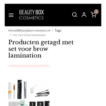
0
Home@Beautybox-cosmetics.nl
Tags
set voor brow lamination
Producten getagd met
set voor brow
lamination