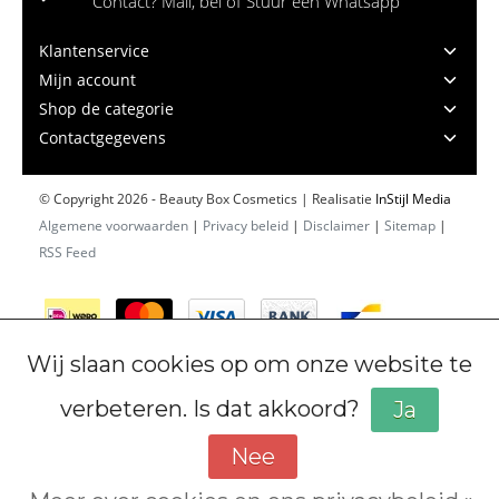
Contact? Mail, bel of Stuur een Whatsapp
Klantenservice
Mijn account
Shop de categorie
Contactgegevens
© Copyright 2026 - Beauty Box Cosmetics | Realisatie
InStijl Media
Algemene voorwaarden
|
Privacy beleid
|
Disclaimer
|
Sitemap
|
RSS Feed
Wij slaan cookies op om onze website te
verbeteren. Is dat akkoord?
Ja
Nee