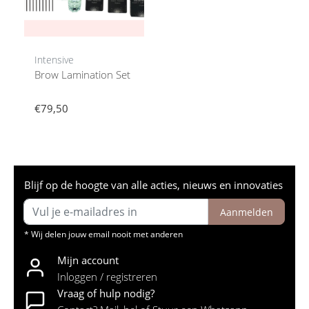
Intensive
Brow Lamination Set
€79,50
Blijf op de hoogte van alle acties, nieuws en innovaties
Aanmelden
* Wij delen jouw email nooit met anderen
Mijn account
Inloggen / registreren
Vraag of hulp nodig?