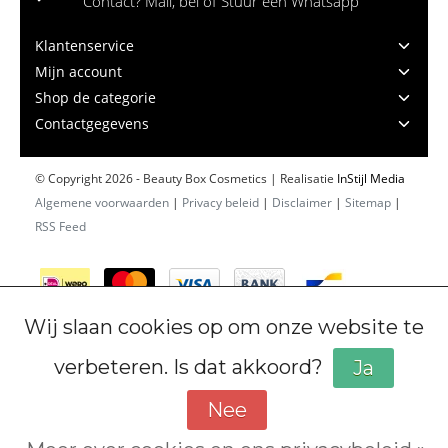
Contact? Mail, bel of Stuur een Whatsapp
Klantenservice
Mijn account
Shop de categorie
Contactgegevens
© Copyright 2026 - Beauty Box Cosmetics | Realisatie
InStijl Media
Algemene voorwaarden
|
Privacy beleid
|
Disclaimer
|
Sitemap
|
RSS Feed
Wij slaan cookies op om onze website te
verbeteren. Is dat akkoord?
Ja
Nee