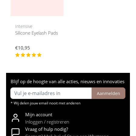
Intensive
Silicone Eyelash Pads
€10,95
Blijf op de hoogte van alle acties, nieuws en innovaties
Aanmelden
* Wij delen jouw email nooit met anderen
Mijn account
Inloggen / registreren
Vraag of hulp nodig?