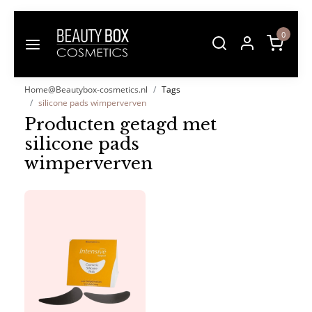
0
Home@Beautybox-cosmetics.nl
Tags
silicone pads wimperverven
Producten getagd met
silicone pads
wimperverven