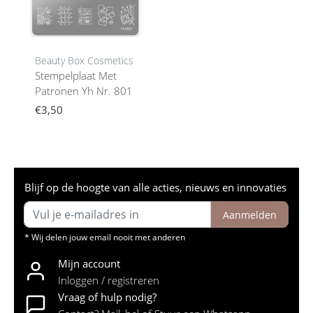
Beauty Box Cosmetics
Stempelplaat Met
Patronen Yh Nr. 801
€3,50
Blijf op de hoogte van alle acties, nieuws en innovaties
Aanmelden
* Wij delen jouw email nooit met anderen
Mijn account
Inloggen / registreren
Vraag of hulp nodig?