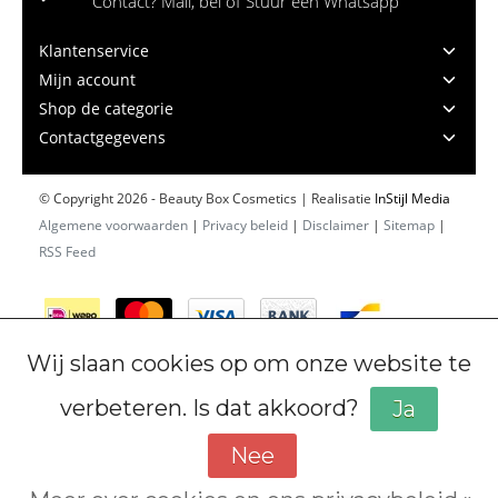
Contact? Mail, bel of Stuur een Whatsapp
Klantenservice
Mijn account
Shop de categorie
Contactgegevens
© Copyright 2026 - Beauty Box Cosmetics | Realisatie
InStijl Media
Algemene voorwaarden
|
Privacy beleid
|
Disclaimer
|
Sitemap
|
RSS Feed
Wij slaan cookies op om onze website te
verbeteren. Is dat akkoord?
Ja
Nee