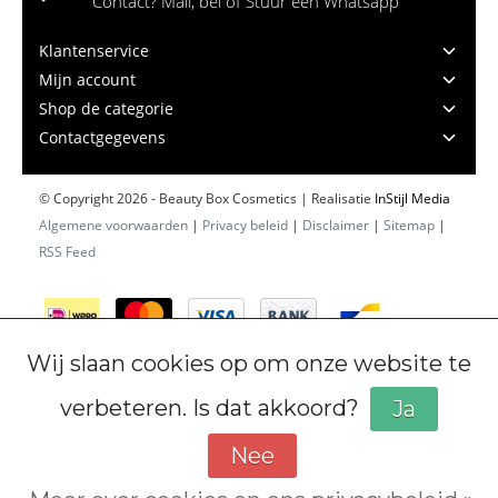
Contact? Mail, bel of Stuur een Whatsapp
Klantenservice
Mijn account
Shop de categorie
Contactgegevens
© Copyright 2026 - Beauty Box Cosmetics | Realisatie
InStijl Media
Algemene voorwaarden
|
Privacy beleid
|
Disclaimer
|
Sitemap
|
RSS Feed
Wij slaan cookies op om onze website te
verbeteren. Is dat akkoord?
Ja
Nee