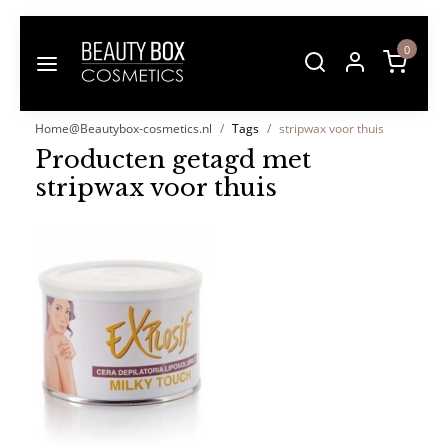
0
Home@Beautybox-cosmetics.nl
Tags
stripwax voor thuis
Producten getagd met
stripwax voor thuis