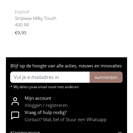
Explosif
Stripwax Milky Touch
400 Ml
€9,95
Blijf op de hoogte van alle acties, nieuws en innovaties
Aanmelden
* Wij delen jouw email nooit met anderen
Mijn account
Inloggen / registreren
Vraag of hulp nodig?
Contact? Mail, bel of Stuur een Whatsapp
Klantenservice